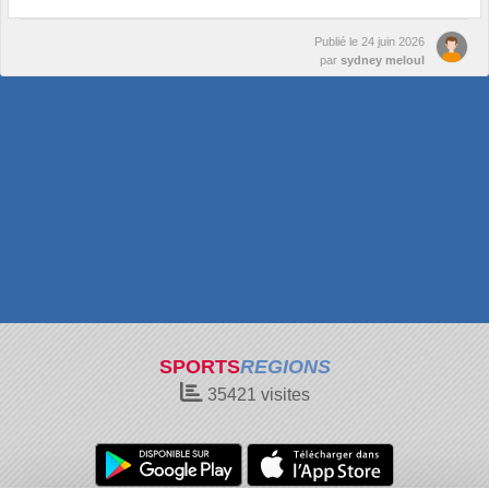
Publié le
24 juin 2026
par
sydney meloul
SPORTS
REGIONS
35421
visites