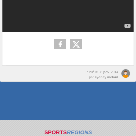
Publié le
08 janv. 2014
par
sydney meloul
SPORTS
REGIONS